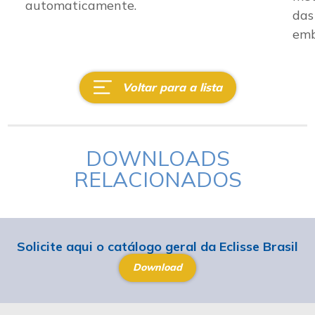
automaticamente.
das
emb
Voltar para a lista
DOWNLOADS
RELACIONADOS
Solicite aqui o catálogo geral da Eclisse Brasil
Download