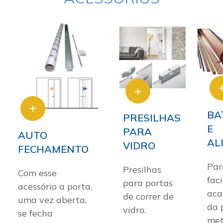
BA
PRESILHAS
E
PARA
AUTO
AL
VIDRO
FECHAMENTO
Par
Presilhas
Com esse
faci
para portas
acessório a porta,
ac
de correr de
uma vez aberta,
da 
vidro.
se fecha
met